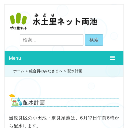
検
索:
Menu
ホーム
>
組合員のみなさまへ
>
配水計画
配水計画
当改良区の小田池・奈良須池は、6月17日午前6時か
ら配水します。